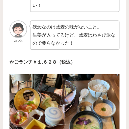
い！
残念なのは蕎麦の味がないこと。
生姜が入ってるけど、蕎麦はわさび派な
たつお
ので要らなかった！
かごランチ￥１,６２８（税込）