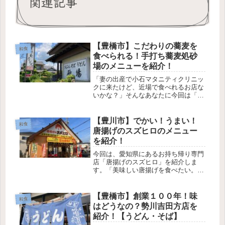
関連記事
【豊橋市】こだわりの蕎麦を
和食
食べられる！手打ち蕎麦処砂
場のメニューを紹介！
「妻の出産で小石マタニティクリニッ
クに来たけど、近場で食べれるお店な
いかな？」そんなあなたに今回は「手
打ち蕎麦処砂場」を紹介します。「手
打ち蕎麦処砂場」は、小石マタニティ
クリニックから歩いて約7分のところ
【豊川市】でかい！うまい！
和食
にあります。手打ち蕎麦にこだわり続
唐揚げのスズヒロのメニュー
け...
を紹介！
今回は、愛知県にあるお持ち帰り専門
店「唐揚げのスズヒロ」を紹介しま
す。「美味しい唐揚げを食べたい。」
「家で唐揚げ作るのめんどくさい。」
そんなあなたにおすすめなのが「唐揚
げのスズヒロ」です。「唐揚げのスズ
【豊橋市】創業１００年！味
和食
ヒロ」は、愛知県をメインに展開して
はどうなの？勢川吉田方店を
いる...
紹介！【うどん・そば】