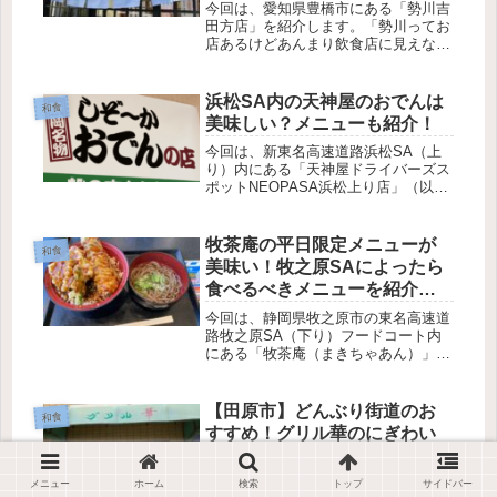
今回は、愛知県豊橋市にある「勢川吉
田方店」を紹介します。「勢川ってお
店あるけどあんまり飲食店に見えない
な～。」「でも結構いろんなところに
あるし美味しいのかな？」そんなあな
たに今回は「勢川吉田方店」に行って
浜松SA内の天神屋のおでんは
和食
きたのでご紹介します。たつお創業１
美味しい？メニューも紹介！
０...
今回は、新東名高速道路浜松SA（上
り）内にある「天神屋ドライバーズス
ポットNEOPASA浜松上り店」（以
下、天神屋）を紹介します。「天神屋
の静岡おでんは美味しいの？」そんな
あなたのために、今回は実食してきた
牧茶庵の平日限定メニューが
和食
ので、メニューや味を紹介します。
美味い！牧之原SAによったら
店...
食べるべきメニューを紹介！
【和食】
今回は、静岡県牧之原市の東名高速道
路牧之原SA（下り）フードコート内
にある「牧茶庵（まきちゃあん）」を
紹介します。「静岡の東名高速道路の
SAで美味しいご飯を食べたい！」
「安くてうまいのがいい！」そんなあ
【田原市】どんぶり街道のお
和食
なたにオススメなのが牧之原SA(下
すすめ！グリル華のにぎわい
り）...
天丼を紹介！【天丼】
今回は、愛知県田原市にある「グリル
メニュー
ホーム
検索
トップ
サイドバー