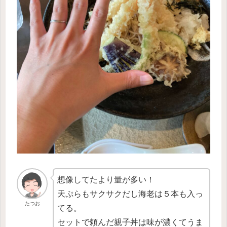
想像してたより量が多い！
天ぷらもサクサクだし海老は５本も入っ
たつお
てる。
セットで頼んだ親子丼は味が濃くてうま