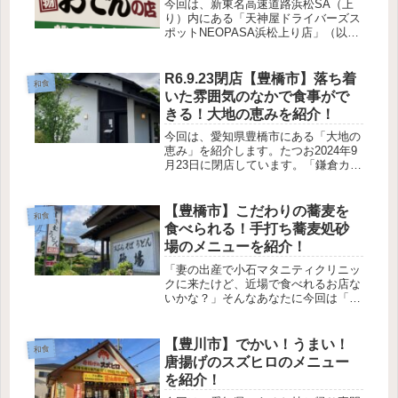
今回は、新東名高速道路浜松SA（上
り）内にある「天神屋ドライバーズス
ポットNEOPASA浜松上り店」（以
下、天神屋）を紹介します。「天神屋
の静岡おでんは美味しいの？」そんな
あなたのために、今回は実食してきた
R6.9.23閉店【豊橋市】落ち着
和食
ので、メニューや味を紹介します。
いた雰囲気のなかで食事がで
店...
きる！大地の恵みを紹介！
今回は、愛知県豊橋市にある「大地の
恵み」を紹介します。たつお2024年9
月23日に閉店しています。「鎌倉カフ
ェの跡地にオープンしたけど気にな
る！」そんなあなたに向けて、実際に
行って飲食してきた感想をお伝えしま
【豊橋市】こだわりの蕎麦を
和食
す。「大地の恵み」は、以前「鎌倉...
食べられる！手打ち蕎麦処砂
場のメニューを紹介！
「妻の出産で小石マタニティクリニッ
クに来たけど、近場で食べれるお店な
いかな？」そんなあなたに今回は「手
打ち蕎麦処砂場」を紹介します。「手
打ち蕎麦処砂場」は、小石マタニティ
クリニックから歩いて約7分のところ
【豊川市】でかい！うまい！
和食
にあります。手打ち蕎麦にこだわり続
唐揚げのスズヒロのメニュー
け...
を紹介！