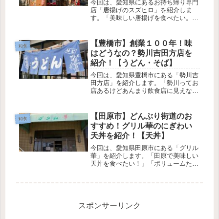
今回は、愛知県にあるお持ち帰り専門
店「唐揚げのスズヒロ」を紹介しま
す。「美味しい唐揚げを食べたい。」
「家で唐揚げ作るのめんどくさい。」
そんなあなたにおすすめなのが「唐揚
げのスズヒロ」です。「唐揚げのスズ
【豊橋市】創業１００年！味
和食
ヒロ」は、愛知県をメインに展開して
はどうなの？勢川吉田方店を
いる...
紹介！【うどん・そば】
今回は、愛知県豊橋市にある「勢川吉
田方店」を紹介します。「勢川ってお
店あるけどあんまり飲食店に見えない
な～。」「でも結構いろんなところに
あるし美味しいのかな？」そんなあな
たに今回は「勢川吉田方店」に行って
【田原市】どんぶり街道のお
和食
きたのでご紹介します。たつお創業１
すすめ！グリル華のにぎわい
０...
天丼を紹介！【天丼】
今回は、愛知県田原市にある「グリル
華」を紹介します。「田原で美味しい
天丼を食べたい！」「ボリュームたっ
ぷりがいいな！」そんなあなたにおす
すめなのが、愛知県田原市にある「グ
リル華」です。地元の素材をたっぷり
使った天丼は、ボリューム満点。お値
段...
スポンサーリンク