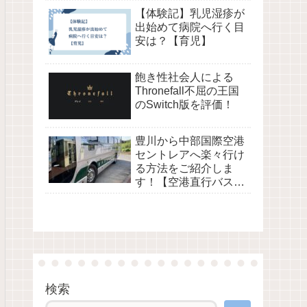
【体験記】乳児湿疹が
出始めて病院へ行く目
安は？【育児】
飽き性社会人による
Thronefall不屈の王国
のSwitch版を評価！
豊川から中部国際空港
セントレアへ楽々行け
る方法をご紹介しま
す！【空港直行バスe-
wing】
検索