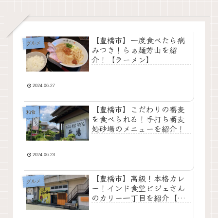
【豊橋市】一度食べたら病
グルメ
みつき！らぁ麺芳山を紹
介！【ラーメン】
2024.06.27
【豊橋市】こだわりの蕎麦
和食
を食べられる！手打ち蕎麦
処砂場のメニューを紹介！
2024.06.23
【豊橋市】高級！本格カレ
グルメ
ー！インド食堂ビジェさん
のカリー一丁目を紹介【カ
レー】