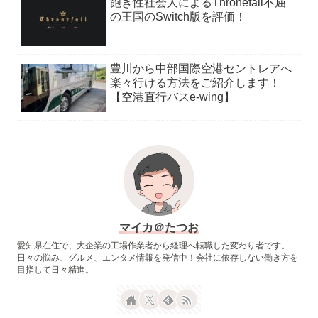
飽き性社会人によるThronefall不屈
の王国のSwitch版を評価！
豊川から中部国際空港セントレアへ
楽々行ける方法をご紹介します！
【空港直行バスe-wing】
マイカ＠たつお
愛知県在住で、大企業の工場作業者から経理へ転職した変わり者です。
日々の悩み、グルメ、エンタメ情報を発信中！会社に依存しない働き方を
目指して日々精進。