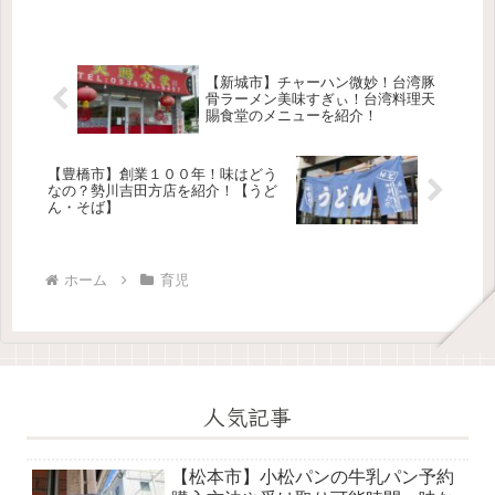
【新城市】チャーハン微妙！台湾豚
骨ラーメン美味すぎぃ！台湾料理天
賜食堂のメニューを紹介！
【豊橋市】創業１００年！味はどう
なの？勢川吉田方店を紹介！【うど
ん・そば】
ホーム
育児
人気記事
【松本市】小松パンの牛乳パン予約