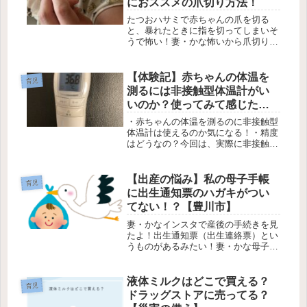
におススメの爪切り方法！
たつおハサミで赤ちゃんの爪を切る
と、暴れたときに指を切ってしまいそ
うで怖い！妻・かな怖いから爪切りは
パパにお願いしてる！新米パパママは
こんな悩みはないでしょうか？私も初
めての子育てで、日々爪切りに苦戦し
【体験記】赤ちゃんの体温を
育児
ていました。そんなパパママに向け
測るには非接触型体温計がい
て、怖...
いのか？使ってみて感じたメ
リットデメリットを紹介！
・赤ちゃんの体温を測るのに非接触型
体温計は使えるのか気になる！・精度
はどうなの？今回は、実際に非接触型
体温計を使ってみて分かったことを紹
介します。まず使ってみて感じたの
は、毎日体温を測ろうとするなら便利
【出産の悩み】私の母子手帳
育児
だけど精度は高くない。正確に測るの
に出生通知票のハガキがつい
にも...
てない！？【豊川市】
妻・かなインスタで産後の手続きを見
たよ！出生通知票（出生連絡票）とい
うものがあるみたい！妻・かな母子手
帳についてるみたいだけど私のにはな
い……。出生通知表をださないと体重
測定とかしてもらえないのかな？あな
液体ミルクはどこで買える？
育児
たは出産後の手続きでこんな悩みはな
ドラッグストアに売ってる？
い...