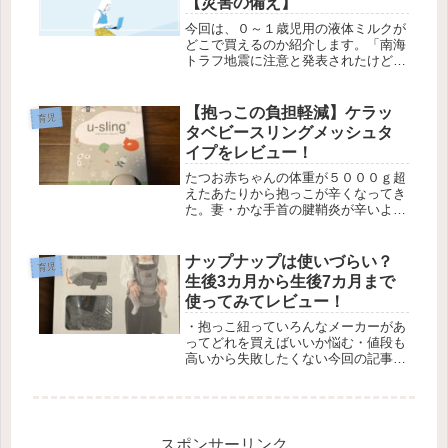
【災害の備え】
今回は、０～１歳児用の液体ミルクが
どこで買えるのか紹介します。「南海
トラフ地震に注意と発表されたけど、
避難したとき赤ちゃんのミルクとか大
丈夫かな。」「液体ミルクがあれば停
電してても大丈夫だよね。」「でも、
【抱っこの負担軽減】ケラッ
育児
どこにも売ってない。」あなたはこん
タベビースリングメッシュタ
な...
イプをレビュー！
たつお赤ちゃんの体重が５０００ｇ超
えたあたりから抱っこが辛くなってき
た。妻・かな手首の腱鞘炎が辛いよ
～。あなたはこんな悩みはないでしょ
うか。我が子は、抱っこしているとご
機嫌なのですが、寝床に置くとギャン
ナップナップは使いづらい？
育児
泣きになります。そのため、ずっと抱
生後3カ月から生後7カ月まで
っこ...
使ってみてレビュー！
・抱っこ紐っていろんなメーカーがあ
ってどれを買えばいいか悩む・値段も
高いから失敗したくない今回の記事で
は、初めての子育てをしているパパマ
マが、ナップナップの抱っこもを使っ
てみてのレビューを紹介します初めて
の子育てでも安心して使えるのか、使
い...
スポンサーリンク