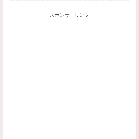
ーと圧倒的に好評と人気のゲームで
す。グラフィック...
スポンサーリンク