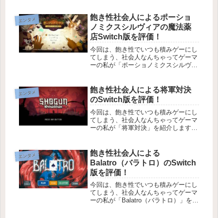
飽き性社会人によるポーショ
エンタメ
ノミクスシルヴィアの魔法薬
店Switch版を評価！
今回は、飽き性でいつも積みゲーにし
てしまう、社会人なんちゃってゲーマ
ーの私が「ポーショノミクスシルヴィ
アの魔法薬店」を紹介します。「ポー
ショノミクスシルヴィアの魔法薬店」
は、ローグライトに恋愛要素と様々な
飽き性社会人による将軍対決
エンタメ
ゲーム性が混ざったゲームです。魅力
のSwitch版を評価！
的...
今回は、飽き性でいつも積みゲーにし
てしまう、社会人なんちゃってゲーマ
ーの私が「将軍対決」を紹介します。
「将軍対決」は、ターン制で進行する
デッキ構築型のローグライクゲームで
す。プレイヤーと敵が一直線に並んで
飽き性社会人による
エンタメ
おり、行動札を状況に合わせて使う戦
Balatro（バラトロ）のSwitch
闘...
版を評価！
今回は、飽き性でいつも積みゲーにし
てしまう、社会人なんちゃってゲーマ
ーの私が「Balatro（バラトロ）」を紹
介します。「Balatro」は、steamで発
売されてから僅か１か月で１００万本