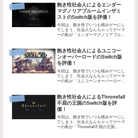
以上売れたゲームです。・脳内麻薬が
飽き性社会人によるエンダー
エンタメ
でる・時間が溶け...
マグノリアブルームインザミ
ストのSwitch版を評価！
今回は、飽き性でいつも積みゲーにし
てしまう、社会人なんちゃってゲーマ
ーの私が「エンダーマグノリアブルー
ムインザミスト（以下エンダーマグノ
リア）」を紹介します。「エンダーマ
グノリア」は、探索型２Dアクション
飽き性社会人によるユニコー
エンタメ
RPGゲームです。２０２１年に発売
ンオーバーロードのSwitch版
さ...
を評価！
今回は、飽き性でいつも積みゲーにし
てしまう、社会人なんちゃってゲーマ
ーの私が「ユニコーンオーバーロー
ド」を紹介します。「ユニコーンオー
バーロード」は、youtubeで体験版を
プレイした人たちが・神げー確定・超
飽き性社会人によるThronefall
エンタメ
絶傑作の予感・名作の良いとこどり...
不屈の王国のSwitch版を評
価！
今回は、飽き性でいつも積みゲーにし
てしまう、社会人なんちゃってゲーマ
ーの私が「Thronefall不屈の王国」を
紹介します。「Thronefall不屈の王
国」は、Steamで１万件以上のレビュ