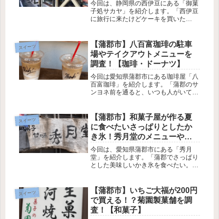
今回は、静岡県の西伊豆にある「御菓
子処サカヤ」を紹介します。「西伊豆
に旅行に来たけどケーキを買いた
い！」「色んな種類をたくさん食べた
いな！」そんなあなたにおすすめなの
が「御菓子処サカヤ」です。「御菓子
【蒲郡市】八百富珈琲の駐車
スイーツ
処サカヤ」では、小さめのケーキを販
場やテイクアウトメニューを
売して...
調査！【珈琲・ドーナツ】
今回は愛知県蒲郡市にある珈琲屋「八
百富珈琲」を紹介します。「蒲郡のサ
ンヨネ前を通ると、いつも人がいてど
んな店かな？」「何が売ってるか知り
たい！」この記事は、そんな方へ向け
て書いています。愛知県蒲郡市に「八
【蒲郡市】和菓子屋が作る夏
スイーツ
百富珈琲」があります。珈琲やドーナ
に食べたいさっぱりとしたか
ツ...
き氷！秀月堂のメニューや場
所を紹介！【和菓子】
今回は、愛知県蒲郡市にある「秀月
堂」を紹介します。「蒲郡でさっぱり
とした美味しいかき氷を食べたい。」
そんなあなたにおすすめなのが「秀月
堂」です。地元の人たちから人気の和
菓子屋さんで、一年中かき氷を食べる
【蒲郡市】いちご大福が200円
スイーツ
ことができます。妻・かな夏はかき氷
で買える！？菊園製菓舗を調
目当...
査！【和菓子】