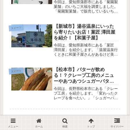
今回は、愛知県蒲郡市にある「菊園製
菓舗」のいちご大福を調査しました。
「菊園製菓舗」で販売しているいちご
大福は、大きい苺とあんこが入ってい
ながら200円で買うことができます。
妻・かな買いやすいお値段なので手土
【新城市】湯谷温泉にいった
スイーツ
産にもピッタリ！店舗で購入し、実
ら寄りたいお店！菓匠 澤田屋
食...
を紹介！【和菓子屋】
今回は、愛知県新城市にある「菓匠
澤田屋」を紹介します。「湯屋温泉行
くときに和菓子屋さんがあるけど美味
しいのかな？」そんなあなたに実際に
行って踏査してきたのでご紹介しま
す。「菓匠 澤田屋」は明治45年に創
【松本市】バターが飲め
スイーツ
業した名店です。鳳来銘菓の酒まんじ
る！？クレープ工房のメニュ
ゅ...
ーやあつあつシュガーバター
を紹介【クレープ】
今回は、長野県松本市にある「クレー
プ工房」を紹介します。「変わったク
レープを食べたい。」「シュガーバタ
ーのうまいお店ないかな？」そんなあ
なたにおすすめなのが「クレープ工
房」です。魔法の冷やしシュガーバタ
ーは、シュガーの甘さとザリザリ感を
存分...
スポンサーリンク
メニュー
ホーム
検索
トップ
サイドバー