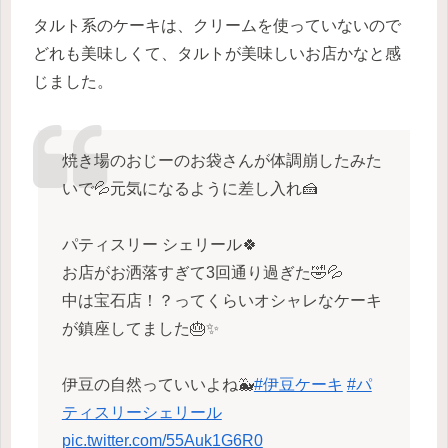
タルト系のケーキは、クリームを使っていないので
どれも美味しくて、タルトが美味しいお店かなと感
じました。
焼き場のおじーのお袋さんが体調崩したみた
いで💦元気になるように差し入れ🍰
パティスリー シェリール🍀
お店がお洒落すぎて3回通り過ぎた🤣💦
中は宝石店！？ってくらいオシャレなケーキ
が鎮座してました🎂✨
伊豆の自然っていいよね🐳
#伊豆ケーキ
#パ
ティスリーシェリール
pic.twitter.com/55Auk1G6R0