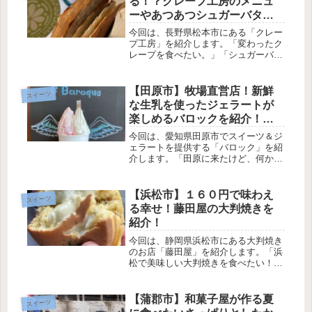
る！？クレープ工房のメニュ
本来...
ーやあつあつシュガーバター
を紹介【クレープ】
今回は、長野県松本市にある「クレー
プ工房」を紹介します。「変わったク
レープを食べたい。」「シュガーバタ
ーのうまいお店ないかな？」そんなあ
なたにおすすめなのが「クレープ工
房」です。魔法の冷やしシュガーバタ
【田原市】牧場直営店！新鮮
スイーツ
ーは、シュガーの甘さとザリザリ感を
な生乳を使ったジェラートが
存分...
楽しめるバロックを紹介！
【ジェラート】
今回は、愛知県田原市でスイーツ＆ジ
ェラートを提供する「バロック」を紹
介します。「田原に来たけど、何かス
イーツを食べれるところないかな？」
そんなあなたにおすすめなのが「バロ
ック」です。デイリーパラダイス牧場
【浜松市】１６０円で味わえ
スイーツ
の直営店のため、新鮮な生乳を使った
る幸せ！藤田屋の大判焼きを
ジ...
紹介！
今回は、静岡県浜松市にある大判焼き
のお店「藤田屋」を紹介します。「浜
松で美味しい大判焼きを食べたい！」
そんなあなたにオススメなのが「藤田
屋」です。「藤田屋」は「ゆるキャン
△」という漫画に登場したお店のモデ
【蒲郡市】和菓子屋が作る夏
スイーツ
ルとなっています。大判焼きの種類