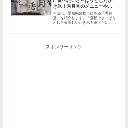
に食べたいさっぱりとしたか
は、...
き氷！秀月堂のメニューや場
所を紹介！【和菓子】
今回は、愛知県蒲郡市にある「秀月
堂」を紹介します。「蒲郡でさっぱり
とした美味しいかき氷を食べたい。」
そんなあなたにおすすめなのが「秀月
堂」です。地元の人たちから人気の和
菓子屋さんで、一年中かき氷を食べる
ことができます。妻・かな夏はかき氷
目当...
スポンサーリンク