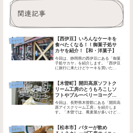
関連記事
【西伊豆】いろんなケーキを
スイーツ
食べたくなる！！御菓子処サ
カヤを紹介！【和・洋菓子】
今回は、静岡県の西伊豆にある「御菓
子処サカヤ」を紹介します。「西伊豆
に旅行に来たけどケーキを買いた
い！」「色んな種類をたくさん食べた
いな！」そんなあなたにおすすめなの
が「御菓子処サカヤ」です。「御菓子
【木曽町】開田高原ソフトク
スイーツ
処サカヤ」では、小さめのケーキを販
リーム工房のとうもろこしソ
売して...
フトやブルーベリーヨーグル
トパフェを紹介【ソフトクリ
今回は、長野県木曽郡にある「開田高
ーム】
原アイスクリーム工房」を紹介しま
す。「木曽では、蕎麦屋が多いけど甘
いもの食べれるとこないかな？」「木
曽で美味しいスイーツを食べたい！」
そんなあなたにおすすめなのが「開田
【松本市】バターが飲め
スイーツ
高原ソフトクリーム工房」です。牛乳