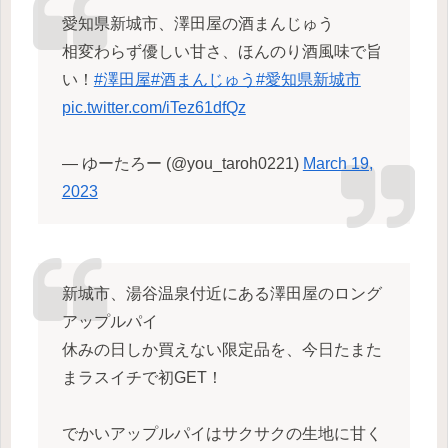
愛知県新城市、澤田屋の酒まんじゅう
相変わらず優しい甘さ、ほんのり酒風味で旨
い！
#澤田屋
#酒まんじゅう
#愛知県新城市
pic.twitter.com/iTez61dfQz
— ゆーたろー (@you_taroh0221)
March 19,
2023
新城市、湯谷温泉付近にある澤田屋のロング
アップルパイ
休みの日しか買えない限定品を、今日たまた
まラスイチで初GET！
でかいアップルパイはサクサクの生地に甘く