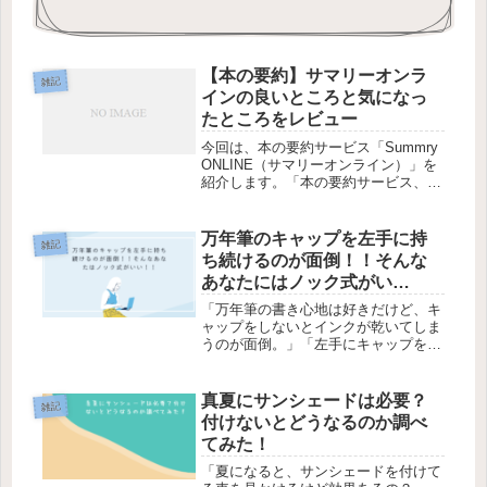
【本の要約】サマリーオンラ
雑記
インの良いところと気になっ
たところをレビュー
今回は、本の要約サービス「Summry
ONLINE（サマリーオンライン）」を
紹介します。「本の要約サービス、サ
マリーオンラインってどんな感じ？」
そんなあなたに、今回は実際に使って
みて良かったところと気になったとこ
万年筆のキャップを左手に持
雑記
ろをレビュー。要約のポイン...
ち続けるのが面倒！！そんな
あなたにはノック式がい
い！！
「万年筆の書き心地は好きだけど、キ
ャップをしないとインクが乾いてしま
うのが面倒。」「左手にキャップを持
って書くのも嫌！」あなたは万年筆で
文字を書いていると、このような悩み
はありませんか？私は、LAMYという
真夏にサンシェードは必要？
雑記
メーカーの万年筆を使って、ブログ
付けないとどうなるのか調べ
の...
てみた！
「夏になると、サンシェードを付けて