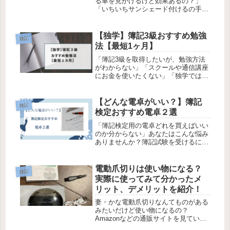
る車を見かけるけど効果あるの？」
「いちいちサンシェード付けるの手間
だし無くてもいいよね。」サンシェー
ドの役割を知っておけば、大事な愛車
に長く乗ることができます。この記事
【独学】簿記3級おすすめ勉強
雑記
では、私が気になって調べた「サンシ
法【最短1ヶ月】
ェー...
「簿記3級を取得したいが、勉強方法
がわからない」「スクールや通信講座
にお金を使いたくない」「独学では合
格できないの？」簿記3級は独学で合
格可能です。社会人になってから勉強
時間0仕事は頭が良くないので、何も
【どんな電卓がいい？】簿記
雑記
考えなくていいライン作業こんな私で
検定おすすめ電卓２選
も...
「簿記検定用の電卓どれを買えばいい
のか分からない」あなたはこんな悩み
ありませんか？簿記試験を受けるに
は、そろばんか電卓が必要になりま
す。商工会議所のHPを見ると以下の
ように書いてあります。計算器具（そ
電動爪切りは使い物になる？
雑記
ろばん、電卓。どちらかを１つ）を使
実際に使ってみて分かったメ
用して...
リット、デメリットを紹介！
妻・かな電動爪切りなんてものがある
みたいだけど使い物になるの？
Amazonなどの通販サイトを見ている
と、色んな製品が発売されていて気に