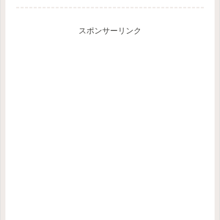
なりますよね。今回は、楽天市場で購
入した電動爪切りを購入したので、使
ってみて分かったメリットとデメリッ
トを...
スポンサーリンク