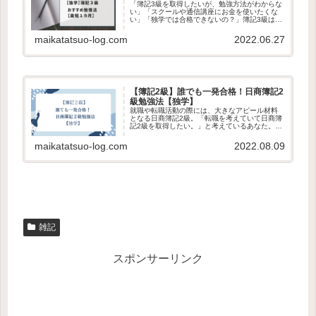
「簿記3級を取得したいが、勉強方法がわからな
い」「スクールや通信講座にお金を使いたくな
い」「独学では合格できないの？」簿記3級は独
学で合格可能です。社会人になってから勉強時
間0仕事は頭が良くないので、何も考えなくてい
maikatatsuo-log.com
2022.06.27
いライン作業こんな私でも...
【簿記2級】誰でも一発合格！日商簿記2
級勉強法【独学】
就職や転職活動の際には、大きなアピール材料
となる日商簿記2級。「転職を考えていて日商簿
記2級を取得したい。」と考えているあなた。
「独学だと、どのように勉強すればいいの？」
「テキストや問題集はどれがいい？」と悩んで
maikatatsuo-log.com
2022.08.09
いませんか？簿記の知識0で、...
雑記
スポンサーリンク