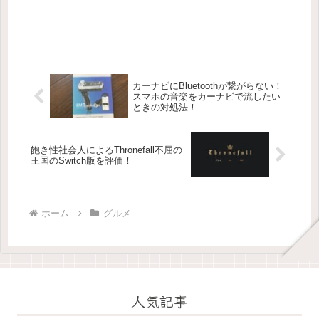
カーナビにBluetoothが繋がらない！
スマホの音楽をカーナビで流したい
ときの対処法！
飽き性社会人によるThronefall不屈の
王国のSwitch版を評価！
ホーム
グルメ
人気記事