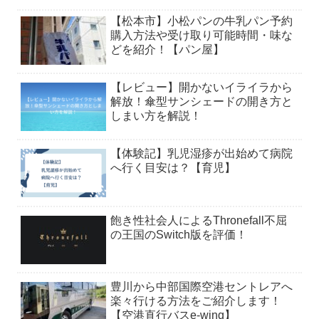
【松本市】小松パンの牛乳パン予約
購入方法や受け取り可能時間・味な
どを紹介！【パン屋】
【レビュー】開かないイライラから
解放！傘型サンシェードの開き方と
しまい方を解説！
【体験記】乳児湿疹が出始めて病院
へ行く目安は？【育児】
飽き性社会人によるThronefall不屈
の王国のSwitch版を評価！
豊川から中部国際空港セントレアへ
楽々行ける方法をご紹介します！
【空港直行バスe-wing】