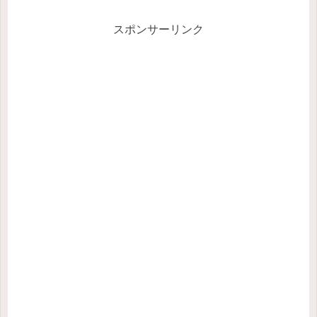
ぶことができます。トッピングも充実
しており、自分で味付けして好みのラ
ー...
スポンサーリンク