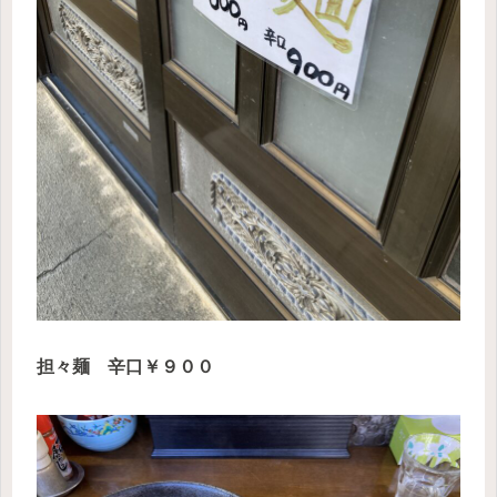
担々麺 辛口￥９００