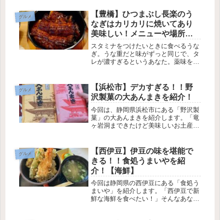
【豊橋】ひつまぶし長楽のう
グルメ
なぎはカリカリに焼いてあり
美味しい！メニューや場所、
営業時間も調査！【牟呂店】
スタミナをつけたいときに食べるうな
ぎ。うな重だと味がずっと同じで、タ
レが濃すぎるというあなた。薬味を乗
せたり、お出汁をかけたりするひつま
ぶしは、色んな味が楽しめてあなたに
ピッタリです。今回、うなぎのひつま
【浜松市】デカすぎる！！野
グルメ
ぶし専門店「ひつまぶし長楽」を調査
沢製菓の大あんまきを紹介！
し...
今回は、静岡県浜松市にある「野沢製
菓」の大あんまきを紹介します。「竜
ヶ岩洞まできたけど美味しいお土産を
買いたい。」そんなあなたにオススメ
なのが「野沢製菓」の大あんまきで
す。「野沢製菓」は「竜ヶ岩洞」から
【西伊豆】伊豆の味を堪能で
グルメ
車で約６分くらいのところにありま
きる！！食処うまいやを紹
す。「...
介！【海鮮】
今回は静岡県の西伊豆にある「食処う
まいや」を紹介します。「西伊豆で新
鮮な海鮮を食べたい！」そんなあなた
におすすめなのが「食処うまいや」で
す。毎日、宇久須でとれた新鮮な海鮮