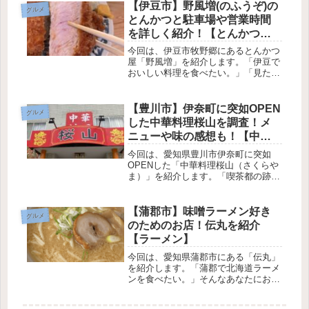
を使った料理をリーズナブルに提供し
【伊豆市】野風増(のふうぞ)の
グルメ
ています。人気メニューの海老天丼
とんかつと駐車場や営業時間
は、...
を詳しく紹介！【とんかつ
屋】
今回は、伊豆市牧野郷にあるとんかつ
屋「野風増」を紹介します。「伊豆で
おいしい料理を食べたい。」「見た目
がすごいのがいい！」そんなあなたに
オススメしたいのが、とんかつ屋「野
風増」です。分厚い、柔らかい、美味
【豊川市】伊奈町に突如OPEN
グルメ
しいとんかつを食べることができま
した中華料理桜山を調査！メ
す。...
ニューや味の感想も！【中
華】
今回は、愛知県豊川市伊奈町に突如
OPENした「中華料理桜山（さくらや
ま）」を紹介します。「喫茶都の跡地
が、中華料理のお店になってるけど美
味しいのかな？」「口コミとかないか
ら気になる。」そんなあなたのため
【蒲郡市】味噌ラーメン好き
グルメ
に、今回は実食してきたので、メニュ
のためのお店！伝丸を紹介
ーや...
【ラーメン】
今回は、愛知県蒲郡市にある「伝丸」
を紹介します。「蒲郡で北海道ラーメ
ンを食べたい。」そんなあなたにおす
すめのお店が「伝丸」です。白・赤・
濃厚味噌・醤油と４種類のスープを選