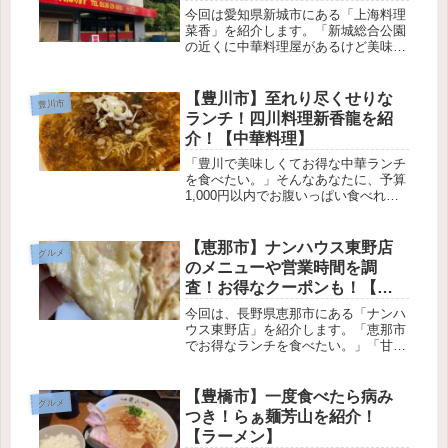
今回は愛知県新城市にある「上海料理
菜香」を紹介します。「新城総合公園
の近くに中華料理屋があるけど美味し
いのかな？」「市街から離れたとこに
あって入りにくいけど、車も結構止ま
ってるし気になる！」そんなあなた
【豊川市】至れり尽くせりな
豊川市
に、実際に行ってきたのでどんな感じ
ランチ！四川料理新香龍を紹
だっ...
介！【中華料理】
「豊川で美味しくてお得な中華ランチ
を食べたい。」そんなあなたに、予算
1,000円以内でお腹いっぱい食べれ
て、食後のコーヒーまで堪能できるお
店を紹介します。たつお今回紹介する
のは、愛知県豊川市にある四川料理新
【恵那市】ナンハウス東野店
グルメ
香龍です！お昼のランチは、1,00...
のメニューや営業時間を調
査！お得なクーポンも！【イ
ンド料理】
今回は、長野県恵那市にある「ナンハ
ウス東野店」を紹介します。「恵那市
でお得なランチを食べたい。」「甘く
て美味しいチーズナンを食べたい。」
そんなあなたにオススメなお店が「ナ
ンハウス東野店」です。500〜1400円
【豊橋市】一度食べたら病み
グルメ
で、お腹いっぱいになれるランチ...
つき！らぁ麺芳山を紹介！
【ラーメン】