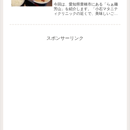
今回は、愛知県豊橋市にある「らぁ麺
芳山」を紹介します。「小石マタニテ
ィクリニックの近くで、美味しいご飯
が食べれるところないかな？」そんな
あなたにおすすめなのが「らぁ麺芳
山」です。「らぁ麺芳山」は、小石マ
タニティクリニックから歩いて約５分
のと...
スポンサーリンク