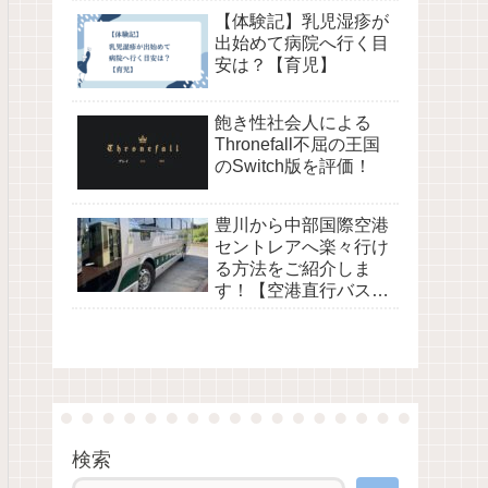
【体験記】乳児湿疹が
出始めて病院へ行く目
安は？【育児】
飽き性社会人による
Thronefall不屈の王国
のSwitch版を評価！
豊川から中部国際空港
セントレアへ楽々行け
る方法をご紹介しま
す！【空港直行バスe-
wing】
検索